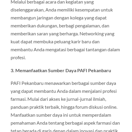
Melalui berbagai acara dan kegiatan yang
diselenggarakan, Anda memiliki kesempatan untuk
membangun jaringan dengan kolega yang dapat
memberikan dukungan, berbagi pengalaman, dan
memberikan saran yang berharga. Networking yang
kuat dapat membuka peluang karir baru dan
membantu Anda mengatasi berbagai tantangan dalam
profesi.
3. Memanfaatkan Sumber Daya PAFI Pekanbaru
PAFI Pekanbaru menawarkan berbagai sumber daya
yang dapat membantu Anda dalam menjalani profesi
farmasi. Mulai dari akses ke jurnal-jurnal ilmiah,
panduan praktik terbaik, hingga forum diskusi online.
Manfaatkan sumber daya ini untuk memperdalam
pemahaman Anda tentang berbagai aspek farmasi dan
tetap berada di garis depan dalam inovasi dan praktik