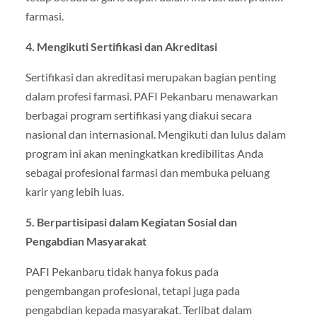
farmasi.
4. Mengikuti Sertifikasi dan Akreditasi
Sertifikasi dan akreditasi merupakan bagian penting
dalam profesi farmasi. PAFI Pekanbaru menawarkan
berbagai program sertifikasi yang diakui secara
nasional dan internasional. Mengikuti dan lulus dalam
program ini akan meningkatkan kredibilitas Anda
sebagai profesional farmasi dan membuka peluang
karir yang lebih luas.
5. Berpartisipasi dalam Kegiatan Sosial dan
Pengabdian Masyarakat
PAFI Pekanbaru tidak hanya fokus pada
pengembangan profesional, tetapi juga pada
pengabdian kepada masyarakat. Terlibat dalam