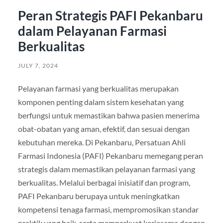
Peran Strategis PAFI Pekanbaru
dalam Pelayanan Farmasi
Berkualitas
JULY 7, 2024
Pelayanan farmasi yang berkualitas merupakan
komponen penting dalam sistem kesehatan yang
berfungsi untuk memastikan bahwa pasien menerima
obat-obatan yang aman, efektif, dan sesuai dengan
kebutuhan mereka. Di Pekanbaru, Persatuan Ahli
Farmasi Indonesia (PAFI) Pekanbaru memegang peran
strategis dalam memastikan pelayanan farmasi yang
berkualitas. Melalui berbagai inisiatif dan program,
PAFI Pekanbaru berupaya untuk meningkatkan
kompetensi tenaga farmasi, mempromosikan standar
praktik yang baik, serta memperkuat kerjasama dengan