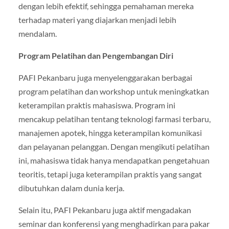
dengan lebih efektif, sehingga pemahaman mereka
terhadap materi yang diajarkan menjadi lebih
mendalam.
Program Pelatihan dan Pengembangan Diri
PAFI Pekanbaru juga menyelenggarakan berbagai
program pelatihan dan workshop untuk meningkatkan
keterampilan praktis mahasiswa. Program ini
mencakup pelatihan tentang teknologi farmasi terbaru,
manajemen apotek, hingga keterampilan komunikasi
dan pelayanan pelanggan. Dengan mengikuti pelatihan
ini, mahasiswa tidak hanya mendapatkan pengetahuan
teoritis, tetapi juga keterampilan praktis yang sangat
dibutuhkan dalam dunia kerja.
Selain itu, PAFI Pekanbaru juga aktif mengadakan
seminar dan konferensi yang menghadirkan para pakar