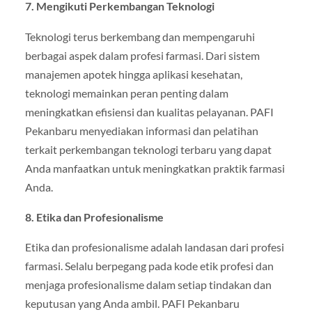
7. Mengikuti Perkembangan Teknologi
Teknologi terus berkembang dan mempengaruhi
berbagai aspek dalam profesi farmasi. Dari sistem
manajemen apotek hingga aplikasi kesehatan,
teknologi memainkan peran penting dalam
meningkatkan efisiensi dan kualitas pelayanan. PAFI
Pekanbaru menyediakan informasi dan pelatihan
terkait perkembangan teknologi terbaru yang dapat
Anda manfaatkan untuk meningkatkan praktik farmasi
Anda.
8. Etika dan Profesionalisme
Etika dan profesionalisme adalah landasan dari profesi
farmasi. Selalu berpegang pada kode etik profesi dan
menjaga profesionalisme dalam setiap tindakan dan
keputusan yang Anda ambil. PAFI Pekanbaru