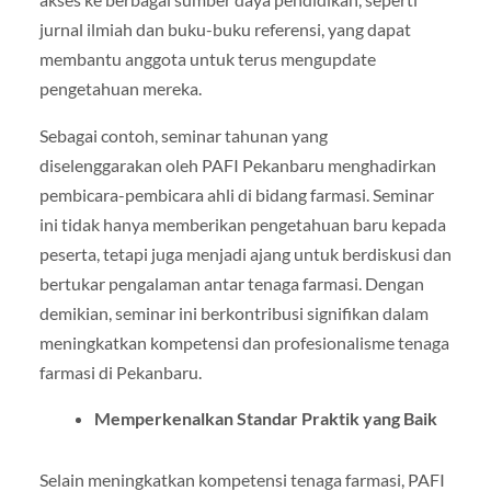
jurnal ilmiah dan buku-buku referensi, yang dapat
membantu anggota untuk terus mengupdate
pengetahuan mereka.
Sebagai contoh, seminar tahunan yang
diselenggarakan oleh PAFI Pekanbaru menghadirkan
pembicara-pembicara ahli di bidang farmasi. Seminar
ini tidak hanya memberikan pengetahuan baru kepada
peserta, tetapi juga menjadi ajang untuk berdiskusi dan
bertukar pengalaman antar tenaga farmasi. Dengan
demikian, seminar ini berkontribusi signifikan dalam
meningkatkan kompetensi dan profesionalisme tenaga
farmasi di Pekanbaru.
Memperkenalkan Standar Praktik yang Baik
Selain meningkatkan kompetensi tenaga farmasi, PAFI