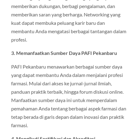
memberikan dukungan, berbagi pengalaman, dan
memberikan saran yang berharga. Networking yang
kuat dapat membuka peluang karir baru dan
membantu Anda mengatasi berbagai tantangan dalam
profesi.
3. Memanfaatkan Sumber Daya PAFI Pekanbaru
PAFI Pekanbaru menawarkan berbagai sumber daya
yang dapat membantu Anda dalam menjalani profesi
farmasi. Mulai dari akses ke jurnal-jurnal ilmiah,
panduan praktik terbaik, hingga forum diskusi online.
Manfaatkan sumber daya ini untuk memperdalam
pemahaman Anda tentang berbagai aspek farmasi dan
tetap berada di garis depan dalam inovasi dan praktik
farmasi.
4. Mengikuti Sertifikasi dan Akreditasi