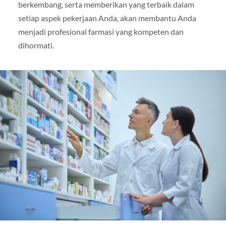
berkembang, serta memberikan yang terbaik dalam
setiap aspek pekerjaan Anda, akan membantu Anda
menjadi profesional farmasi yang kompeten dan
dihormati.