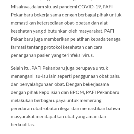
Misalnya, dalam situasi pandemi COVID-19, PAFI
Pekanbaru bekerja sama dengan berbagai pihak untuk
memastikan ketersediaan obat-obatan dan alat
kesehatan yang dibutuhkan oleh masyarakat. PAFI
Pekanbaru juga memberikan pelatihan kepada tenaga
farmasi tentang protokol kesehatan dan cara
penanganan pasien yang terinfeksi virus.
Selain itu, PAFI Pekanbaru juga berupaya untuk
menangani isu-isu lain seperti penggunaan obat palsu
dan penyalahgunaan obat. Dengan bekerjasama
dengan pihak kepolisian dan BPOM, PAFI Pekanbaru
melakukan berbagai upaya untuk memerangi
peredaran obat-obatan ilegal dan memastikan bahwa
masyarakat mendapatkan obat yang aman dan
berkualitas.