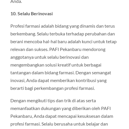
Anda.
10. Selalu Berinovasi
Profesi farmasi adalah bidang yang dinamis dan terus
berkembang. Selalu terbuka terhadap perubahan dan
berani mencoba hal-hal baru adalah kunci untuk tetap
relevan dan sukses. PAFI Pekanbaru mendorong
anggotanya untuk selalu berinovasi dan
mengembangkan solusi kreatif untuk berbagai
tantangan dalam bidang farmasi. Dengan semangat
inovasi, Anda dapat memberikan kontribusi yang
berarti bagi perkembangan profesi farmasi.
Dengan mengikuti tips dan trik di atas serta
memanfaatkan dukungan yang diberikan oleh PAFI
Pekanbaru, Anda dapat mencapai kesuksesan dalam
profesi farmasi. Selalu berusaha untuk belajar dan