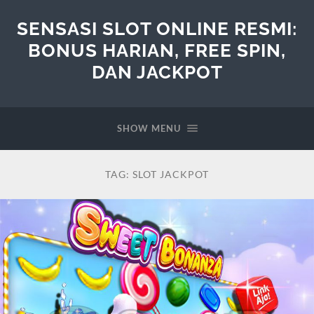
SENSASI SLOT ONLINE RESMI:
BONUS HARIAN, FREE SPIN,
DAN JACKPOT
SHOW MENU
TAG:
SLOT JACKPOT