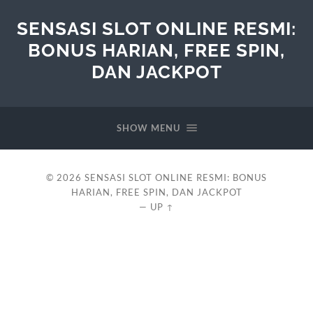
SENSASI SLOT ONLINE RESMI:
BONUS HARIAN, FREE SPIN,
DAN JACKPOT
SHOW MENU
© 2026
SENSASI SLOT ONLINE RESMI: BONUS
HARIAN, FREE SPIN, DAN JACKPOT
—
UP ↑